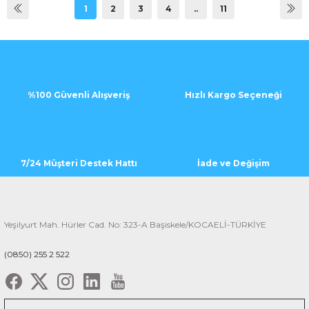
1
2
3
4
..
11
%100 Güvenli Alışveriş
Hızlı Kargo Seçeneği
7/24 Müşteri Destek Hattı
İade ve Değişim
Yeşilyurt Mah. Hürler Cad. No: 323-A Başiskele/KOCAELİ-TÜRKİYE
(0850) 255 2 522