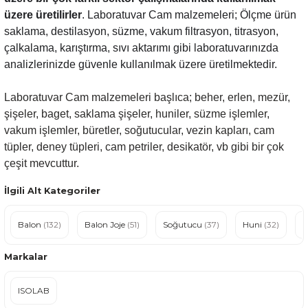
üzere üretilirler
. Laboratuvar Cam malzemeleri; Ölçme ürün
saklama, destilasyon, süzme, vakum filtrasyon, titrasyon,
çalkalama, karıştırma, sıvı aktarımı gibi laboratuvarınızda
analizlerinizde güvenle kullanılmak üzere üretilmektedir.
Laboratuvar Cam malzemeleri başlıca; beher, erlen, mezür,
şişeler, baget, saklama şişeler, huniler, süzme işlemler,
vakum işlemler, büretler, soğutucular, vezin kapları, cam
tüpler, deney tüpleri, cam petriler, desikatör, vb gibi bir çok
çeşit mevcuttur.
İlgili Alt Kategoriler
Balon
(132)
Balon Joje
(51)
Soğutucu
(37)
Huni
(32)
E
Markalar
ISOLAB