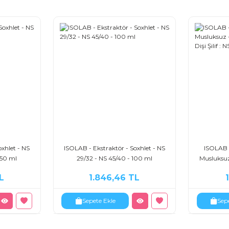
xhlet - NS
ISOLAB - Ekstraktör - Soxhlet - NS
ISOLAB -
250 ml
29/32 - NS 45/40 - 100 ml
Musluksuz 
Dişi Ş
L
1.846,46 TL
Sepete Ekle
Sep