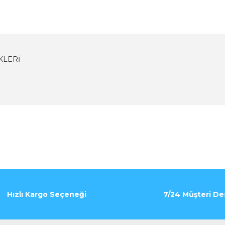
KLERI
Bu ürüne ilk yorumu siz yapın!
Yorum Yaz
Hızlı Kargo Seçeneği
7/24 Müşteri De