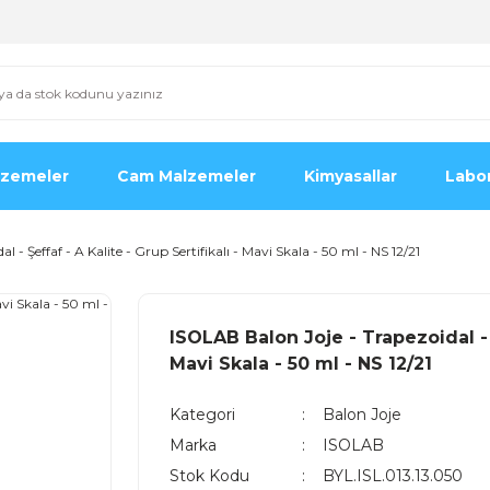
lzemeler
Cam Malzemeler
Kimyasallar
Labor
 - Şeffaf - A Kalite - Grup Sertifikalı - Mavi Skala - 50 ml - NS 12/21
ISOLAB Balon Joje - Trapezoidal - Ş
Mavi Skala - 50 ml - NS 12/21
Kategori
Balon Joje
Marka
ISOLAB
Stok Kodu
BYL.ISL.013.13.050