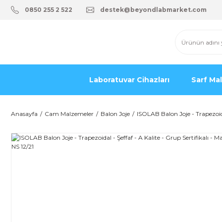
0850 255 2 522
destek@beyondlabmarket.com
Laboratuvar Cihazları
Sarf Ma
Anasayfa
Cam Malzemeler
Balon Joje
ISOLAB Balon Joje - Trapezoidal