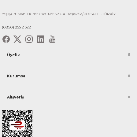
Yeşilyurt Mah. Hürler Cad. No: 323-A Başiskele/KOCAELİ-TÜRKİYE
(0850) 255 2 522
Üyelik
Kurumsal
Alışveriş