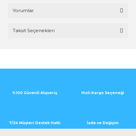
Yorumlar
Taksit Seçenekleri
Bu ürüne ilk yorumu siz yapın!
Yorum Yaz
%100 Güvenli Alışveriş
Hızlı Kargo Seçeneği
7/24 Müşteri Destek Hattı
İade ve Değişim