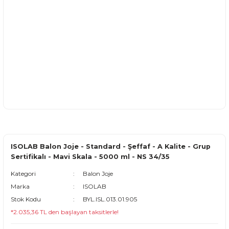
ISOLAB Balon Joje - Standard - Şeffaf - A Kalite - Grup
Sertifikalı - Mavi Skala - 5000 ml - NS 34/35
Kategori
Balon Joje
Marka
ISOLAB
Stok Kodu
BYL.ISL.013.01.905
*2.035,36 TL den başlayan taksitlerle!