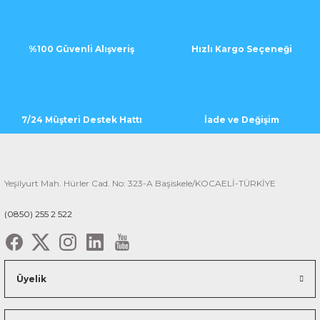
%100 Güvenli Alışveriş
Hızlı Kargo Seçeneği
7/24 Müşteri Destek Hattı
İade ve Değişim
Yeşilyurt Mah. Hürler Cad. No: 323-A Başiskele/KOCAELİ-TÜRKİYE
(0850) 255 2 522
Üyelik