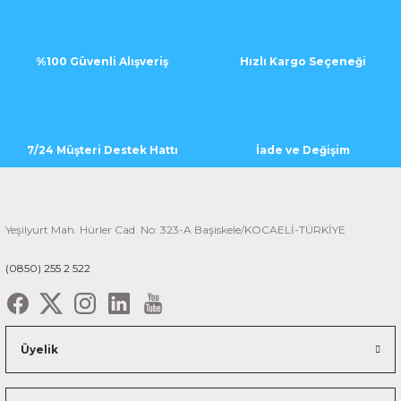
%100 Güvenli Alışveriş
Hızlı Kargo Seçeneği
7/24 Müşteri Destek Hattı
İade ve Değişim
Yeşilyurt Mah. Hürler Cad. No: 323-A Başiskele/KOCAELİ-TÜRKİYE
(0850) 255 2 522
Üyelik