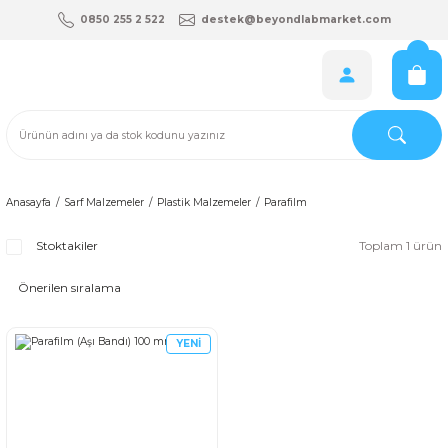
0850 255 2 522
destek@beyondlabmarket.com
Anasayfa
Sarf Malzemeler
Plastik Malzemeler
Parafilm
Stoktakiler
Toplam 1 ürün
YENİ