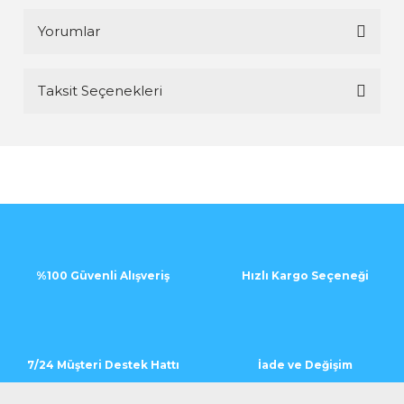
Yorumlar
Taksit Seçenekleri
Bu ürüne ilk yorumu siz yapın!
Yorum Yaz
%100 Güvenli Alışveriş
Hızlı Kargo Seçeneği
7/24 Müşteri Destek Hattı
İade ve Değişim