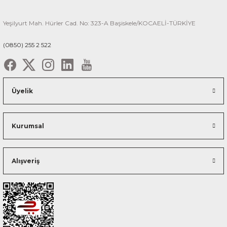
Yeşilyurt Mah. Hürler Cad. No: 323-A Başiskele/KOCAELİ-TÜRKİYE
(0850) 255 2 522
Üyelik
Kurumsal
Alışveriş