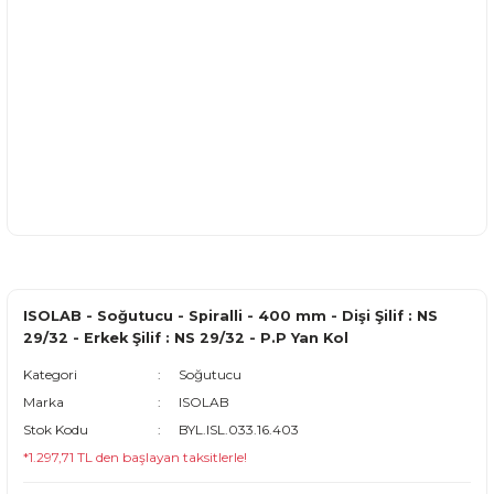
ISOLAB - Soğutucu - Spiralli - 400 mm - Dişi Şilif : NS
29/32 - Erkek Şilif : NS 29/32 - P.P Yan Kol
Kategori
Soğutucu
Marka
ISOLAB
Stok Kodu
BYL.ISL.033.16.403
*1.297,71 TL den başlayan taksitlerle!