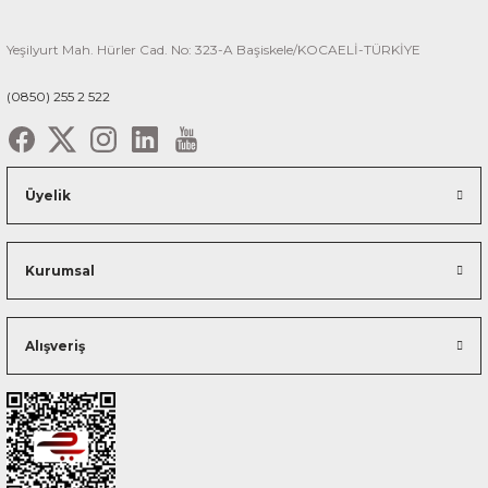
Yeşilyurt Mah. Hürler Cad. No: 323-A Başiskele/KOCAELİ-TÜRKİYE
(0850) 255 2 522
Üyelik
Kurumsal
Alışveriş