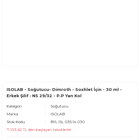
ISOLAB - Soğutucu- Dimroth - Soxhlet İçin - 30 ml -
Erkek Şilif : NS 29/32 - P.P Yan Kol
Kategori
Soğutucu
Marka
ISOLAB
Stok Kodu
BYL.ISL.035.14.030
*1.103,62 TL den başlayan taksitlerle!