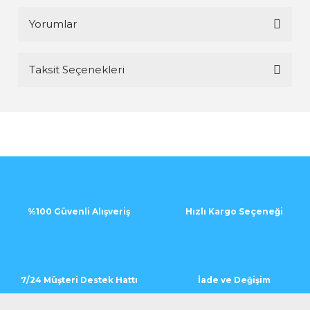
Yorumlar
Taksit Seçenekleri
Bu ürüne ilk yorumu siz yapın!
Yorum Yaz
%100 Güvenli Alışveriş
Hızlı Kargo Seçeneği
7/24 Müşteri Destek Hattı
İade ve Değişim