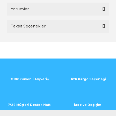
Yorumlar
Taksit Seçenekleri
Bu ürüne ilk yorumu siz yapın!
Yorum Yaz
%100 Güvenli Alışveriş
Hızlı Kargo Seçeneği
7/24 Müşteri Destek Hattı
İade ve Değişim