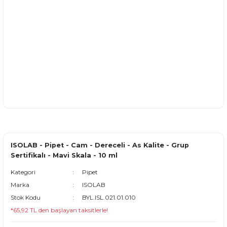
ISOLAB - Pipet - Cam - Dereceli - As Kalite - Grup
Sertifikalı - Mavi Skala - 10 ml
Kategori
Pipet
Marka
ISOLAB
Stok Kodu
BYL.ISL.021.01.010
*65,92 TL den başlayan taksitlerle!