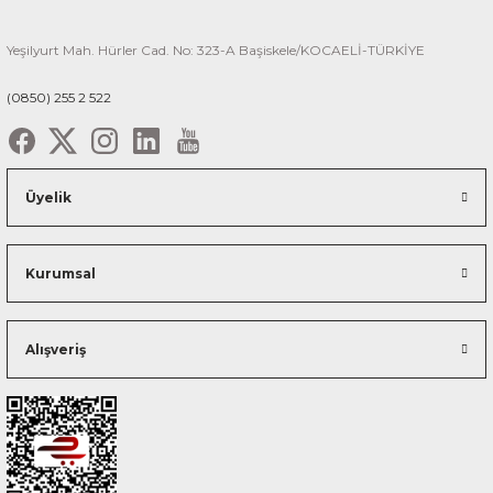
Yeşilyurt Mah. Hürler Cad. No: 323-A Başiskele/KOCAELİ-TÜRKİYE
(0850) 255 2 522
Üyelik
Kurumsal
Alışveriş