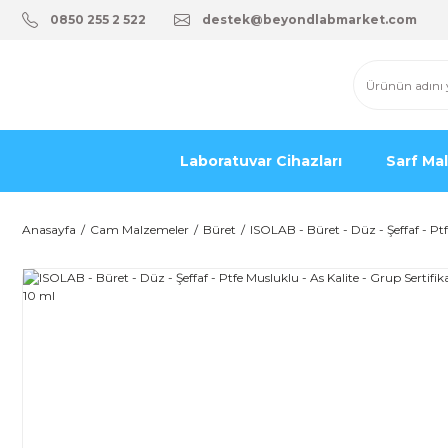
0850 255 2 522
destek@beyondlabmarket.com
Laboratuvar Cihazları
Sarf Ma
Anasayfa
Cam Malzemeler
Büret
ISOLAB - Büret - Düz - Şeffaf - Ptf