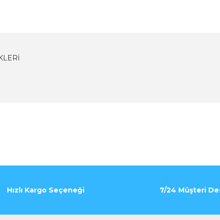
KLERI
Bu ürüne ilk yorumu siz yapın!
Yorum Yaz
Hızlı Kargo Seçeneği
7/24 Müşteri De