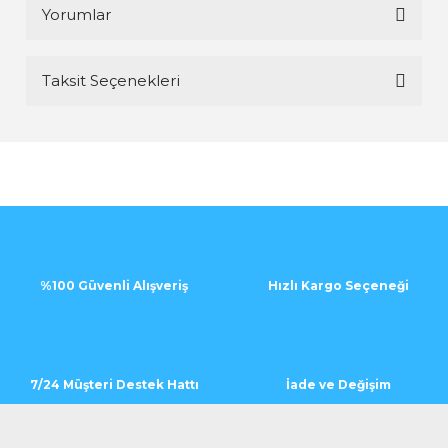
Yorumlar
Taksit Seçenekleri
Bu ürüne ilk yorumu siz yapın!
Yorum Yaz
%100 Güvenli Alışveriş
Hızlı Kargo Seçeneği
7/24 Müşteri Destek Hattı
İade ve Değişim