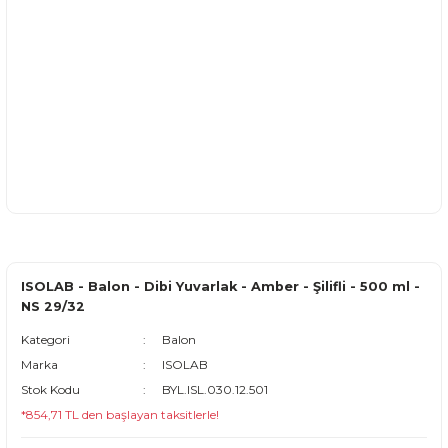
ISOLAB - Balon - Dibi Yuvarlak - Amber - Şilifli - 500 ml -
NS 29/32
Kategori
Balon
Marka
ISOLAB
Stok Kodu
BYL.ISL.030.12.501
*854,71 TL den başlayan taksitlerle!