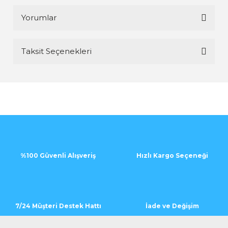
Yorumlar
Taksit Seçenekleri
Bu ürüne ilk yorumu siz yapın!
Yorum Yaz
%100 Güvenli Alışveriş
Hızlı Kargo Seçeneği
7/24 Müşteri Destek Hattı
İade ve Değişim