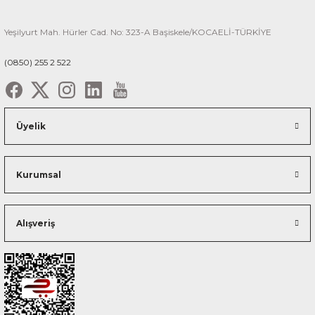
Yeşilyurt Mah. Hürler Cad. No: 323-A Başiskele/KOCAELİ-TÜRKİYE
(0850) 255 2 522
Üyelik
Kurumsal
Alışveriş