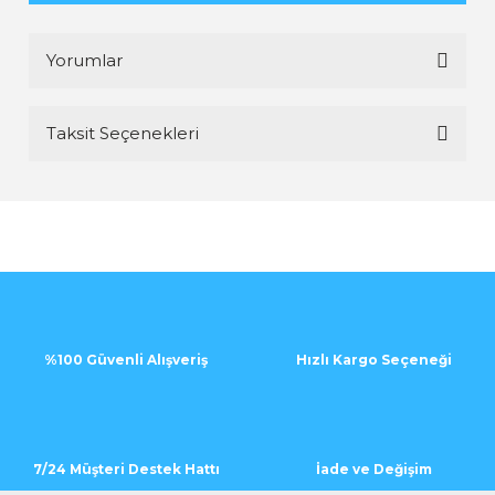
Yorumlar
Taksit Seçenekleri
Bu ürüne ilk yorumu siz yapın!
Yorum Yaz
%100 Güvenli Alışveriş
Hızlı Kargo Seçeneği
7/24 Müşteri Destek Hattı
İade ve Değişim