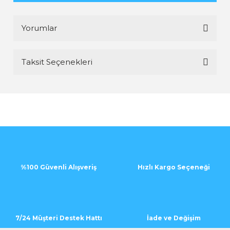
Yorumlar
Taksit Seçenekleri
Bu ürüne ilk yorumu siz yapın!
Yorum Yaz
%100 Güvenli Alışveriş
Hızlı Kargo Seçeneği
7/24 Müşteri Destek Hattı
İade ve Değişim