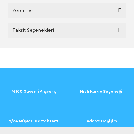
Yorumlar
Taksit Seçenekleri
Bu ürüne ilk yorumu siz yapın!
Yorum Yaz
%100 Güvenli Alışveriş
Hızlı Kargo Seçeneği
7/24 Müşteri Destek Hattı
İade ve Değişim