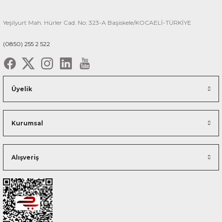
Yeşilyurt Mah. Hürler Cad. No: 323-A Başiskele/KOCAELİ-TÜRKİYE
(0850) 255 2 522
Üyelik
Kurumsal
Alışveriş