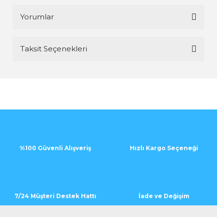
Yorumlar
Taksit Seçenekleri
Bu ürüne ilk yorumu siz yapın!
Yorum Yaz
%100 Güvenli Alışveriş
Hızlı Kargo Seçeneği
7/24 Müşteri Destek Hattı
İade ve Değişim