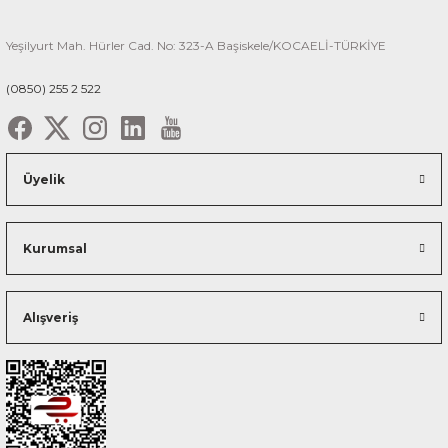
Yeşilyurt Mah. Hürler Cad. No: 323-A Başiskele/KOCAELİ-TÜRKİYE
(0850) 255 2 522
Üyelik
Kurumsal
Alışveriş