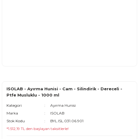
ISOLAB - Ayırma Hunisi - Cam - Silindirik - Dereceli -
Ptfe Musluklu - 1000 ml
Kategori
Ayırma Hunisi
Marka
ISOLAB
Stok Kodu
BYL.ISL.031.06.901
*1.512,19 TL den başlayan taksitlerle!