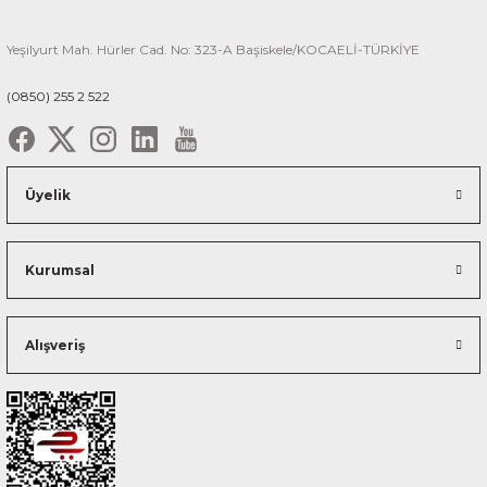
Yeşilyurt Mah. Hürler Cad. No: 323-A Başiskele/KOCAELİ-TÜRKİYE
(0850) 255 2 522
Üyelik
Kurumsal
Alışveriş