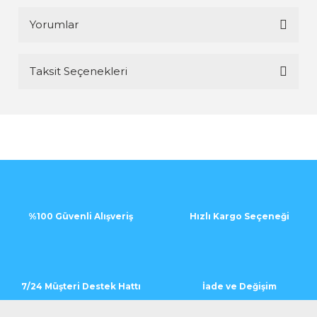
Yorumlar
Taksit Seçenekleri
Bu ürüne ilk yorumu siz yapın!
Yorum Yaz
%100 Güvenli Alışveriş
Hızlı Kargo Seçeneği
7/24 Müşteri Destek Hattı
İade ve Değişim