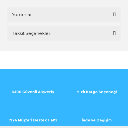
Yorumlar
Taksit Seçenekleri
Bu ürüne ilk yorumu siz yapın!
Yorum Yaz
%100 Güvenli Alışveriş
Hızlı Kargo Seçeneği
7/24 Müşteri Destek Hattı
İade ve Değişim