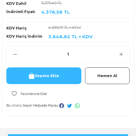
5.275,40 TL
KDV Dahil
4.378,58 TL
İndirimli Fiyatı
4.396,17 TL + KDV
KDV Hariç
3.648,82 TL + KDV
KDV Hariç İndirim
Sepete Ekle
Hemen Al
Bu Ürünü Sosyal Medyada Paylaş