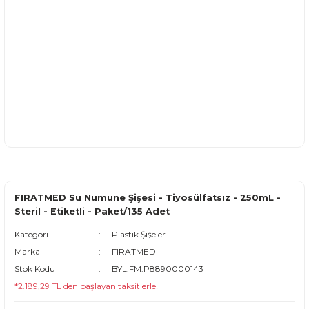
FIRATMED Su Numune Şişesi - Tiyosülfatsız - 250mL -
Steril - Etiketli - Paket/135 Adet
Kategori
Plastik Şişeler
Marka
FIRATMED
Stok Kodu
BYL.FM.P8890000143
*2.189,29 TL den başlayan taksitlerle!