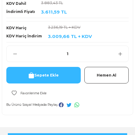
3.883,43 TL
KDV Dahil
3.611,59 TL
İndirimli Fiyatı
3.236,19 TL + KDV
KDV Hariç
3.009,66 TL + KDV
KDV Hariç İndirim
Sepete Ekle
Hemen Al
Bu Ürünü Sosyal Medyada Paylaş