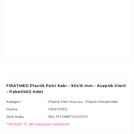
FIRATMED Plastik Petri Kabı - 90x15 mm - Aseptik Steril
- Paket/450 Adet
Kategori
Plastik Petri Kutusu
,
Plastik Malzemeler
Marka
FIRATMED
Stok Kodu
BYL.FM.P8870000011
*1.805,80 TL den başlayan taksitlerle!