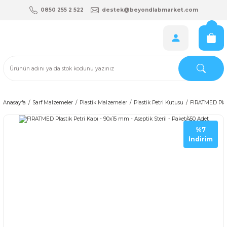
0850 255 2 522
destek@beyondlabmarket.com
Anasayfa
Sarf Malzemeler
Plastik Malzemeler
Plastik Petri Kutusu
FIRATMED Plast
%7
İndirim