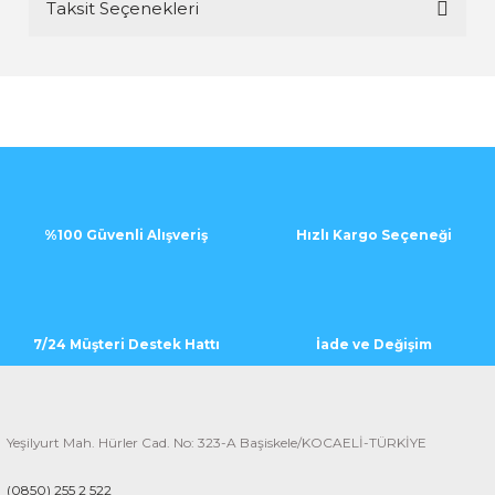
Taksit Seçenekleri
Bu ürüne ilk yorumu siz yapın!
Yorum Yaz
%100 Güvenli Alışveriş
Hızlı Kargo Seçeneği
7/24 Müşteri Destek Hattı
İade ve Değişim
Yeşilyurt Mah. Hürler Cad. No: 323-A Başiskele/KOCAELİ-TÜRKİYE
(0850) 255 2 522