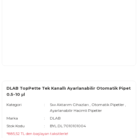
DLAB TopPette Tek Kanallı Ayarlanabilir Otomatik Pipet
0.5-10 μl
Kategori
Sıvı Aktarım Cihazları
,
Otomatik Pipetler
,
Ayarlanabilir Hacimli Pipetler
Marka
DLAB
Stok Kodu
BYL.DL.7010101004
*885,52 TL den başlayan taksitlerle!