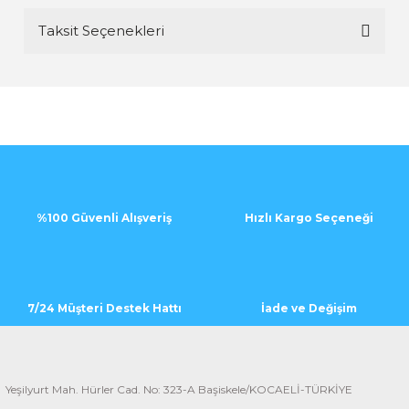
Taksit Seçenekleri
Bu ürüne ilk yorumu siz yapın!
Yorum Yaz
%100 Güvenli Alışveriş
Hızlı Kargo Seçeneği
7/24 Müşteri Destek Hattı
İade ve Değişim
Yeşilyurt Mah. Hürler Cad. No: 323-A Başiskele/KOCAELİ-TÜRKİYE