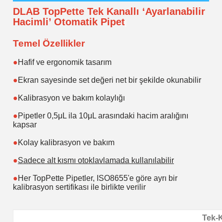
DLAB TopPette Tek Kanallı ‘Ayarlanabilir
Hacimli’ Otomatik Pipet
Temel Özellikler
●
Hafif ve ergonomik tasarım
●
Ekran sayesinde set değeri net bir şekilde okunabilir
●
Kalibrasyon ve bakım kolaylığı
●
Pipetler 0,5μL ila 10μL arasındaki hacim aralığını
kapsar
●
Kolay kalibrasyon ve bakım
●
Sadece alt kısmı otoklavlamada kullanılabilir
●
Her TopPette Pipetler, ISO8655'e göre ayrı bir
kalibrasyon sertifikası ile birlikte verilir
Tek-K